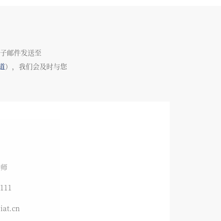
子邮件发送至
道
），我们会及时与您
老师
111
at.cn